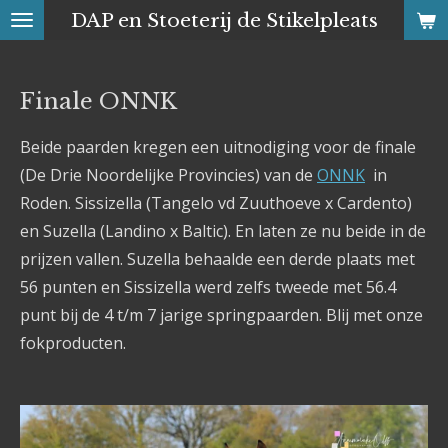
DAP en Stoeterij de Stikelpleats
Ga
direct
naar
Finale ONNK
de
hoofdinhoud
Beide paarden kregen een uitnodiging voor de finale
(De Drie Noordelijke Provincies) van de
ONNK
in
Roden. Sissizella (Tangelo vd Zuuthoeve x Cardento)
en Suzella (Landino x Baltic). En laten ze nu beide in de
prijzen vallen. Suzella behaalde een derde plaats met
56 punten en Sissizella werd zelfs tweede met 56.4
punt bij de 4 t/m 7 jarige springpaarden. Blij met onze
fokproducten.