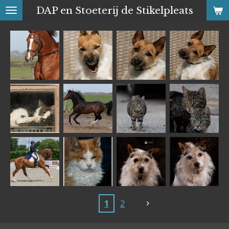
DAP en Stoeterij de Stikelpleats
Ga
direct
naar
de
hoofdinhoud
1
2